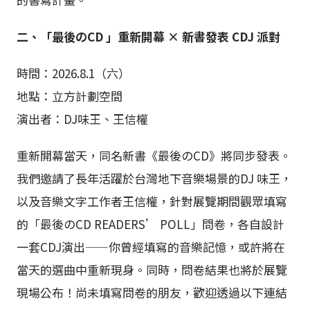
二、「最後のCD 」重新開幕 × 新書發表 CDJ 派對
時間：2026.8.1（六）
地點：立方計劃空間
演出者：DJ味王、王信權
重新開幕當天，同名新書《最後のCD》將同步發表。
我們邀請了長年活躍於台灣地下音樂場景的DJ 味王，
以及音樂文字工作者王信權，針對展覽期間觀眾填寫
的「最後のCD READERS’ POLL」問卷，各自設計
一套CDJ演出——你曾經填寫的音樂記憶，或許將在
當天的選曲中重新現身。同時，問卷結果也將於展覽
現場公布！尚未填寫問卷的朋友，歡迎透過以下連結