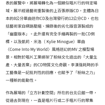
表的展覽中，將展場轉化為一個類似唱片行的特定場
域，展示經過藝術重製後的上百張原版CD，主體為日
本的8公分單曲迷你CD及台灣發行的12公分CD，也包
括藝術家自網路壓縮、燒錄後的劣化版音源製成的
「幽靈版本」。此外還有完全手繪再製的一批CD側
標，以及凱莉．米洛（ Kylie Minogue）單曲
〈Come Into My World〉風格迷幻的MV 之模型場
景。相對於唱片工業綁架了粉絲文化造出的「大量生
產、大量丟棄」的CD物質文化奇觀，李漢強耗時的手
工藝像是一記批判性的回應，也賦予了「粉絲之力」
一種新的能動性。
作為展場的「立方計劃空間」所在的台北公館一帶，
從過去到現在，一直是唱片行或二手唱片行的聚集