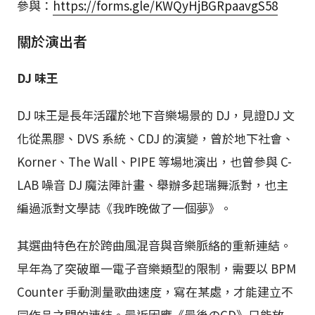
參與：
https://forms.gle/KWQyHjBGRpaavgS58
關於演出者
DJ 味王
DJ 味王是長年活躍於地下音樂場景的 DJ，見證DJ 文
化從黑膠、DVS 系統、CDJ 的演變，曾於地下社會、
Korner、The Wall、PIPE 等場地演出，也曾參與 C-
LAB 噪音 DJ 魔法陣計畫、舉辦多起瑞舞派對，也主
編過派對文學誌《我昨晚做了一個夢》。
其選曲特色在於跨曲風混音與音樂脈絡的重新連結。
早年為了突破單一電子音樂類型的限制，需要以 BPM
Counter 手動測量歌曲速度，寫在某處，才能建立不
同作品之間的連結。最近因應《最後のCD》只能放