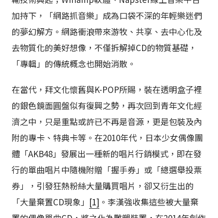
加持下，「網路抓音樂」成為口袋不深的年輕樂迷們
的夢幻解方。網路衝浪帶來游牧、共享、去中心化及
去物質化的美好想像，不僅拆解掉CD的物質基礎，
「專輯」的傳統概念也開始消散。
在當代，拜文化懷舊與K-POP所賜，裝在透明盒子裡
的銀色鏡面圓盤似有復興之勢，再次回到青年文化經
濟之中，只是重點或許已不再是音源，更是包裝及內
附的專卡、特典卡等。在2010年代，日本少女偶像團
體「AKB48」發展出一種新的唱片行銷模式，即在發
行的單曲唱片中隨機附贈「握手券」或「總選舉投票
券」，引發狂熱粉絲大量購買唱片，卻又衍生出的
「大量棄置CD現象」
[1]
。李漢強收集這些被大量棄
置的偶像單曲CD，將之化為雕塑裝置，在2014年創作