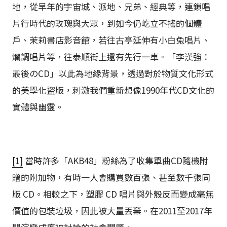
地，從早年的宇宙城、派地、兄弟、經典等，連鎖唱
片行時代的玫瑰與大眾，到如今仍屹立不搖的個體
戶、茉莉書店影音館，若往古亭延伸有小白兔唱片、
爛調唱片等，往泰順街上還有先行一車。「李漢強：
最後のCD」以此為地緣背景，透過對於物質文化形式
的美學化盜版，刺激我們重新想像1990年代CD文化的
實體與幽靈。
[1]
當時許多「AKB48」粉絲為了收集單曲CD隨機附
贈的附加物，有時一人會購買數百張、甚至數千張同
版 CD。相較之下，塑膠 CD 唱片與外殼反而變成毫無
價值的包裝垃圾，因此被大量丟棄。在2011至2017年