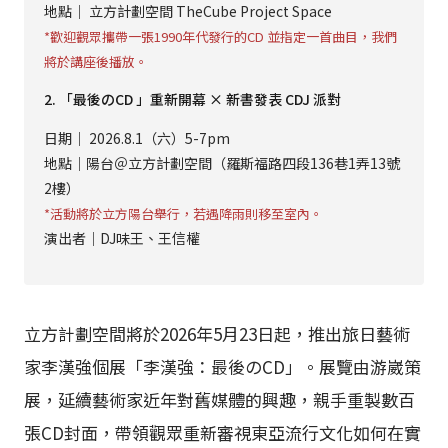
地點｜ 立方計劃空間 TheCube Project Space
*歡迎觀眾攜帶一張1990年代發行的CD 並指定一首曲目，我們
將於講座後播放。
2. 「最後のCD 」重新開幕 × 新書發表 CDJ 派對
日期｜ 2026.8.1（六）5-7pm
地點｜陽台＠立方計劃空間（羅斯福路四段136巷1弄13號
2樓）
*活動將於立方陽台舉行，若遇降雨則移至室內。
演出者｜DJ味王、王信權
立方計劃空間將於2026年5月23日起，推出旅日藝術
家李漢強個展「李漢強：最後のCD」。展覽由游崴策
展，延續藝術家近年對舊媒體的興趣，親手重製數百
張CD封面，帶領觀眾重新審視東亞流行文化如何在實