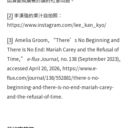
間演變成廣被討論的社會問題。
[2]
李漢強的果汁自拍照：
https://www.instagram.com/lee_kan_kyo/
[3]
Amelia Groom, “There’s No Beginning and
There Is No End: Mariah Carey and the Refusal of
Time,”
e-flux Journal
, no. 138 (September 2023),
accessed April 20, 2026, https://www.e-
flux.com/journal/138/552881/there-s-no-
beginning-and-there-is-no-end-mariah-carey-
and-the-refusal-of-time.