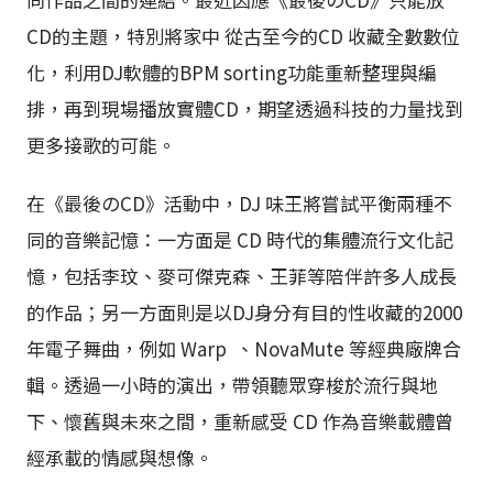
CD的主題，特別將家中 從古至今的CD 收藏全數數位
化，利用DJ軟體的BPM sorting功能重新整理與編
排，再到現場播放實體CD，期望透過科技的力量找到
更多接歌的可能。
在《最後のCD》活動中，DJ 味王將嘗試平衡兩種不
同的音樂記憶：一方面是 CD 時代的集體流行文化記
憶，包括李玟、麥可傑克森、王菲等陪伴許多人成長
的作品；另一方面則是以DJ身分有目的性收藏的2000
年電子舞曲，例如 Warp 、NovaMute 等經典廠牌合
輯。透過一小時的演出，帶領聽眾穿梭於流行與地
下、懷舊與未來之間，重新感受 CD 作為音樂載體曾
經承載的情感與想像。