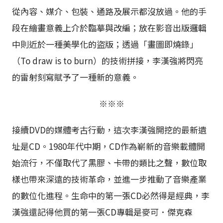
從內容、媒介、包裝、通路及展示都沒放過。他的手
段在繪畫意義上介於臨摹與改編；放在影音出版邏輯
中則近於一種美學化的盜版；透過「畫圖即燒錄」
（To draw is to burn）的技術拼接，李漢強將閃亮
的雷射刻寫賦予了一種新的意義。
※※※
接續DVD的媒體考古行動，這次李漢強開挖的最新遺
址是CD。1980年代中期，CD作為嶄新的音樂載體開
始流行，不僅取代了黑膠、卡帶的類比之聲，數位取
樣也帶來深遠的技術革命，並進一步推動了音樂產業
的數位化進程。生命中的第一張CD必然得是經典，李
漢強還記得他買的第一張CD專輯是麥可．傑克森