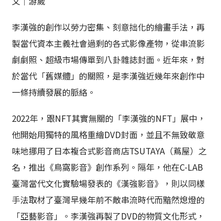
文｜游崴
李漢強的創作以勞力密集、刻意拙化的繪畫手法，再
製當代資本主義社會過剩的各式影像產物，從串流影
劇劇照、超級市場傳單到八卦雜誌封面。近年來，對
於當代「舊媒體」的關照，是李漢強近幾年來創作中
一條持續發展的脈絡。
2022年，跟NFT其實無關的「李漢強的NFT」展中，
他開始用獨特的風格重繪DVD封面，並且不無致敬意
味地挪用了日本複合式影音商店TSUTAYA（蔦屋）之
名，推出《鳥窩影音》創作系列。隔年，他在C-LAB
臺灣當代文化實驗場發表的《漢強影音》，則以同樣
手法取材了臺灣早幾年前不敵串流時代而黯然熄燈的
「亞藝影音」。李漢強再製了DVD的物質文化形式，