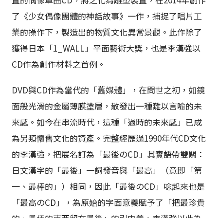
了《少女偶像團體的神話故事》一作，捕捉了唱片工
業的操作下，製造出的物質文化異常景觀。此作除了
獲得日本「1_WALL」平面藝術大獎，也是李漢強以
CD作為創作材料之首例。
DVD與CD作為當代的「舊媒體」，在問世之初，如鏡
面般光滑的金屬薄膜塗層，散發出一種難以言喻的未
來感。如今在串流時代，這種「過時的未來感」已成
為另類懷舊文化的資產。完整經歷過1990年代CD文化
的李漢強，把展名訂為「最後のCD」其實語帶雙關：
日文漢字的「最後」一詞發音與「最高」（意即「第
一、最棒的」）相同，因此「最後のCD」唸起來也是
「最高のCD」，為原始的字面意義賦予了「把最珍貴