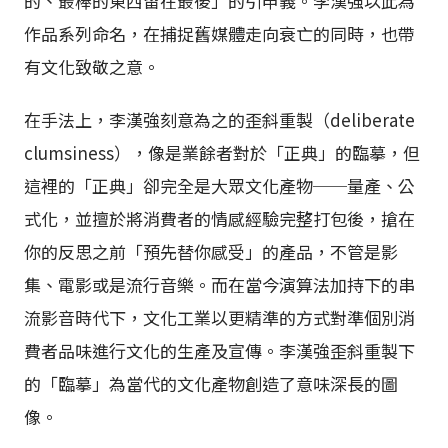
的、最棒的東西留在最後」的引申義。李漢強以此為
作品系列命名，在捕捉舊媒體走向衰亡的同時，也帶
有文化致敬之意。
在手法上，李漢強刻意為之的歪斜重製（deliberate
clumsiness），像是業餘者對於「正典」的臨摹，但
這裡的「正典」卻完全是大眾文化產物──量產、公
式化，並擅於將消費者的情感經驗完整打包後，搶在
你的反思之前「預先替你感受」的產品，不管是影
集、電影或是流行音樂。而在當今演算法加持下的串
流影音時代下，文化工業以更精準的方式對準個別消
費者品味進行文化的生產及宣傳。李漢強歪斜重製下
的「臨摹」為當代的文化產物創造了意味深長的圖
像。