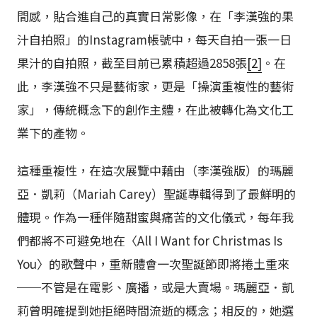
間感，貼合進自己的真實日常影像，在「李漢強的果
汁自拍照」的Instagram帳號中，每天自拍一張一日
果汁的自拍照，截至目前已累積超過2858張
[2]
。在
此，李漢強不只是藝術家，更是「操演重複性的藝術
家」，傳統概念下的創作主體，在此被轉化為文化工
業下的產物。
這種重複性，在這次展覽中藉由（李漢強版）的瑪麗
亞．凱莉（Mariah Carey）聖誕專輯得到了最鮮明的
體現。作為一種伴隨甜蜜與痛苦的文化儀式，每年我
們都將不可避免地在〈All I Want for Christmas Is
You〉的歌聲中，重新體會一次聖誕節即將捲土重來
──不管是在電影、廣播，或是大賣場。瑪麗亞．凱
莉曾明確提到她拒絕時間流逝的概念；相反的，她選