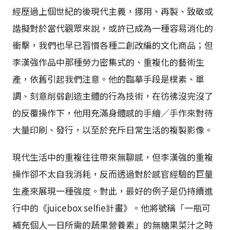
經歷過上個世紀的後現代主義，挪用、再製、致敬或
諧擬對於當代觀眾來說，或許已成為一種容易消化的
衝擊，我們也早已習慣各種二創改編的文化商品；但
李漢強作品中那種勞力密集式的、重複化的藝術生
產，依舊引起我們注意。他的臨摹手段是樸素、單
調、刻意削弱創造主體的行為技術，在彷彿沒完沒了
的反覆操作下，他用充滿身體感的手繪／手作來對待
大量印刷、發行，以至於充斥日常生活的複製影像。
現代生活中的重複往往帶來無聊感，但李漢強的重複
操作卻不太自我消耗，反而透過對於感官經驗的巨量
生產來展現一種強度。對此，最好的例子是仍持續進
行中的《juicebox selfie計畫》。他將號稱「一瓶可
補充個人一日所需的蔬果營養素」的無糖果菜汁之時