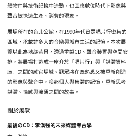
體物件與技術記憶中流動，也回應數位時代下影像與
聲音被快速生產、消費的現象。
展場所在的台北公館，在1990年代曾是唱片行密集的
區域，承載許多人的音樂與城市生活的記憶。本次展
覽以此為地緣背景，透過重製CD、聲音裝置與空間安
排，將展場打造成一座介於「唱片行」與「媒體資料
庫」之間的感官場域。觀眾將在既熟悉又被重新創造
的影像與聲音中，喚起個人與集體的記憶，重新思考
媒體、情感與流通之間的故事。
關於展覽
最後のCD：李漢強的未來媒體考古學