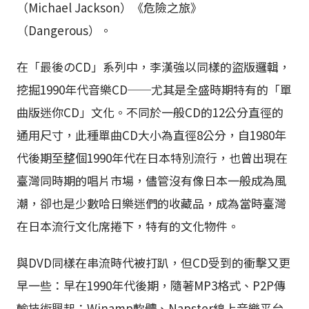
（Michael Jackson）《危險之旅》
（Dangerous）。
在「最後のCD」系列中，李漢強以同樣的盜版邏輯，
挖掘1990年代音樂CD──尤其是全盛時期特有的「單
曲版迷你CD」文化。不同於一般CD的12公分直徑的
通用尺寸，此種單曲CD大小為直徑8公分，自1980年
代後期至整個1990年代在日本特別流行，也曾出現在
臺灣同時期的唱片市場，儘管沒有像日本一般成為風
潮，卻也是少數哈日樂迷們的收藏品，成為當時臺灣
在日本流行文化席捲下，特有的文化物件。
與DVD同樣在串流時代被打趴，但CD受到的衝擊又更
早一些：早在1990年代後期，隨著MP3格式、P2P傳
輸技術興起；Winamp軟體、Napster線上音樂平台