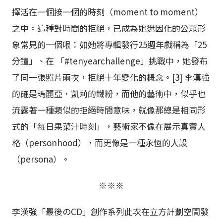
擇活在一個接一個的時刻（moment to moment）
之中。這種對時間的拒絕，已成為她迷因化的公眾形
象常見的一個哏：如她將專輯發行25週年戲稱為「25
分鐘」、在 「#tenyearchallenge」挑戰中，她發布
了同一張照片兩次，拒絕十年變化的概念。
[3]
李漢強
的確是瑪麗亞．凱莉的鐵粉，而他的藝術中，似乎也
流露著一種類似的拒絕時間意味，就像那總是相同形
式的「每日果菜汁時刻」，藝術家不像在展示真實人
格（personhood），而更像是一種永恆的人設
（persona）。
※※※
李漢強「最後のCD」創作系列此次在立方計劃空間發