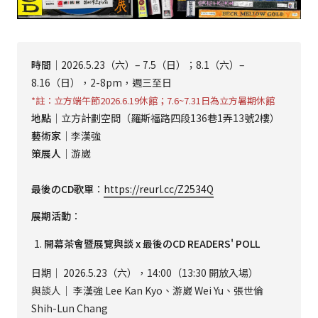
時間
｜2026.5.23（六）– 7.5（日）；8.1（六）–
8.16（日），2-8pm，週三至日
*註：立方端午節2026.6.19休館；7.6~7.31日為立方暑期休館
地點
｜立方計劃空間（羅斯福路四段136巷1弄13號2樓）
藝術家
｜李漢強
策展人
｜游崴
最後のCD歌單
：
https://reurl.cc/Z2534Q
展期活動
：
開幕茶會暨展覽與談 x 最後のCD READERS' POLL
日期｜ 2026.5.23（六），14:00（13:30 開放入場）
與談人｜ 李漢強 Lee Kan Kyo、游崴 Wei Yu、張世倫
Shih-Lun Chang