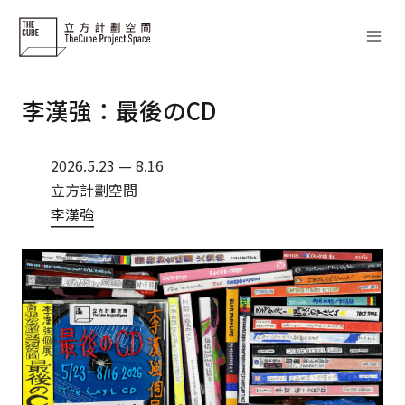
Skip
to
content
李漢強：最後のCD
2026.5.23 — 8.16
立方計劃空間
李漢強