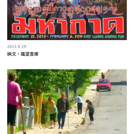
2013.6.29
納文‧羅望查庫