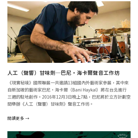
人工（聲響）甘味劑─巴尼‧海卡爾聲音工作坊
《現實秘境》國際聯展一共邀請13組國內外藝術家參展，其中來
自新加坡的藝術家巴尼‧海卡爾（Bani Haykal）將在台北進行
三週的駐地創作。2016年12月3日晚上7點，巴尼將於立方計劃空
間舉辦《人工（聲響）甘味劑》聲音工作坊。
閱讀更多 →
閱讀全文 →