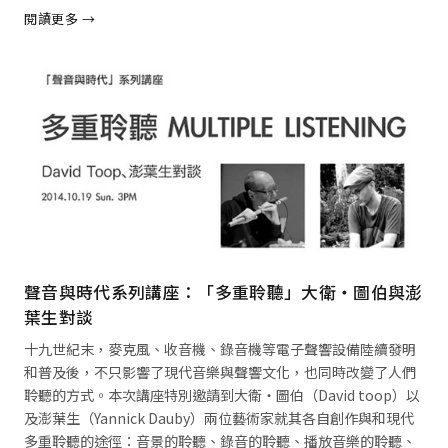
閱讀更多 →
閱讀全文 →
聲音與時代系列講座：「多重聆聽」大衛・圖伯與澎
葉生對談
十九世紀末，麥克風、收音機、錄音機等電子聲響設備陸續發明
和普及後，不只影響了現代音樂與聲響文化，也同時改變了人們
聆聽的方式。本次講座特別邀請到大衛・圖伯（David toop）以
及澎葉生（Yannick Dauby）兩位藝術家就其各自創作與和現代
多重聆聽的途徑：音景的聆聽、錄音的聆聽、播放音樂的聆聽、