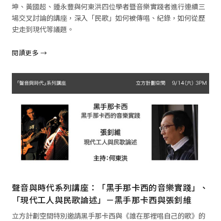
坤、黃國超、鍾永豐與何東洪四位學者暨音樂實踐者進行連續三
場交叉討論的講座，深入「民歌」如何被傳唱、紀錄，如何從歷
史走到現代等議題。
閱讀更多 →
閱讀全文 →
聲音與時代系列講座：「黑手那卡西的音樂實踐」、
「現代工人與民歌論述」－黑手那卡西與張釗維
立方計劃空間特別邀請黑手那卡西與《誰在那裡唱自己的歌》的