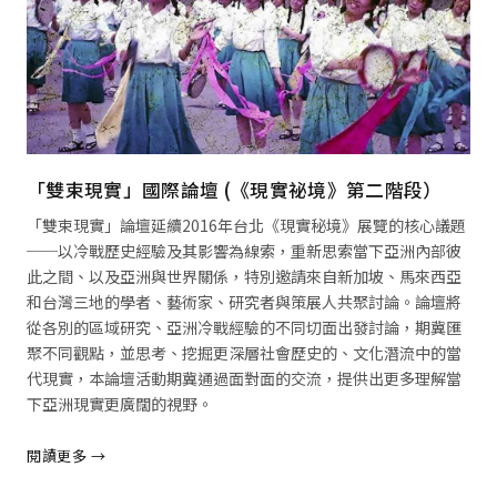
「雙束現實」國際論壇 (《現實祕境》第二階段）
「雙束現實」論壇延續2016年台北《現實秘境》展覽的核心議題
──以冷戰歷史經驗及其影響為線索，重新思索當下亞洲內部彼
此之間、以及亞洲與世界關係，特別邀請來自新加坡、馬來西亞
和台灣三地的學者、藝術家、研究者與策展人共聚討論。論壇將
從各別的區域研究、亞洲冷戰經驗的不同切面出發討論，期冀匯
聚不同觀點，並思考、挖掘更深層社會歷史的、文化潛流中的當
代現實，本論壇活動期冀通過面對面的交流，提供出更多理解當
下亞洲現實更廣闊的視野。
閱讀更多 →
閱讀全文 →