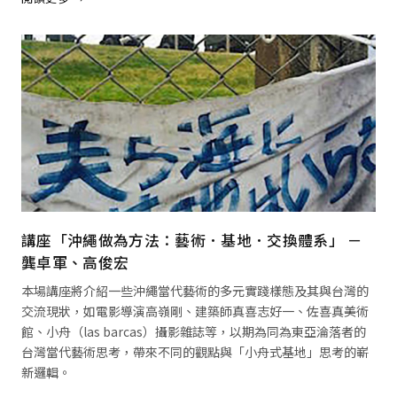
閱讀全文 →
講座「沖繩做為方法：藝術．基地．交換體系」 －
龔卓軍、高俊宏
本場講座將介紹一些沖繩當代藝術的多元實踐樣態及其與台灣的
交流現狀，如電影導演高嶺剛、建築師真喜志好一、佐喜真美術
館、小舟（las barcas）攝影雜誌等，以期為同為東亞淪落者的
台灣當代藝術思考，帶來不同的觀點與「小舟式基地」思考的嶄
新邏輯。