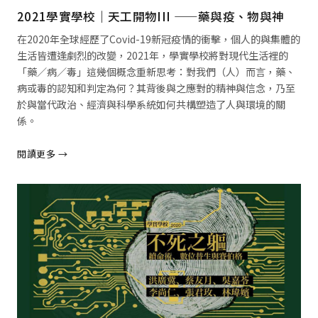
2021學實學校｜天工開物III ——藥與疫、物與神
在2020年全球經歷了Covid-19新冠疫情的衝擊，個人的與集體的
生活皆遭逢劇烈的改變，2021年，學實學校將對現代生活裡的
「藥／病／毒」這幾個概念重新思考：對我們（人）而言，藥、
病或毒的認知和判定為何？其背後與之應對的精神與信念，乃至
於與當代政治、經濟與科學系統如何共構塑造了人與環境的關
係。
閱讀更多 →
閱讀全文 →