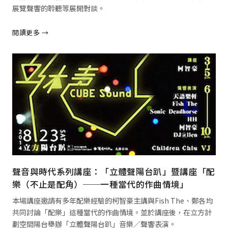
展覽聲響的聆聽等展開對談。
閱讀更多 →
閱讀全文 →
聲音與時代系列講座：「立體聲陽台趴」暨講座「配
樂（不止是配角）──一種當代的作曲情境」
本場講座邀請有多年配樂經驗的柯智豪主講與Fish The、鄭各均
共同討論「配樂」這種當代的作曲情境。並於講座後，在立方計
劃空間陽台舉辦「立體聲陽台趴」音樂／聲響表演。