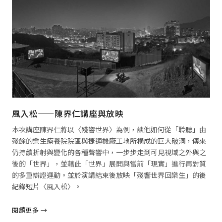
風入松——陳界仁講座與放映
本次講座陳界仁將以〈殘響世界〉為例，談他如何從「聆聽」由
殘餘的樂生療養院院區與捷運機廠工地所構成的巨大破洞，傳來
仍持續折射與變化的各種聲響中，一步步走到可見視域之外與之
後的「世界」，並藉此「世界」展開與當前「現實」進行再對質
的多重辯證運動。並於演講結束後放映「殘響世界回樂生」的後
紀錄短片〈風入松〉。
閱讀更多 →
閱讀全文 →