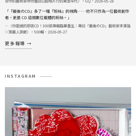
合作的藝術家帶你重回公館唱片行的黃金年代〉，GQ，2026-05-28
光。」
「『最後のCD』多了一種『粉絲』的視角……他不只作為一位藝術創作
者，更是 CD 這個數位載體的粉絲。」
—〈你愛過的那張CD！300張專輯臨摹重生：專訪「最後のCD」藝術家李漢強
╳策展人游崴〉，500輯，2026-05-27
更多報導 →
→ 更多報導 →
INSTAGRAM