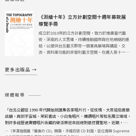
《測繪十年》立方計劃空間十週年募款展
導覽手冊
成立於2010年的立方計劃空間，致力於推廣當代藝
術、深度的人文思維，持續推動國際與在地網絡的連
結，以提供台北藝文群眾一個兼具展場與講座、交
流、資料庫功能的非營利藝文空間。在邁入第十一年
的時刻，立方計劃空間於2020年6月13日至8月29日在
新空間「立方7F」舉辦十周年募款展「測繪十年」。
更多出版品 →
→ 更多出版品 →
媒體報導
「台北公館從 1990 年代開始就匯集各家唱片行，從玫瑰、大眾這些連鎖
店舖，再到宇宙城、茉莉書店、小白兔唱片、爛調唱片等知名獨立場域，
對許多經歷過實體唱片收藏的硬派樂迷來說絕對是挖寶聖地。近期，同樣
位於公館的藝術空間「立方計劃空間」推出旅日藝術家李漢強個展「最後
—〈李漢強個展「最後の CD」開幕，手繪百張 CD 封面，這位曾與 Supreme
の CD」，在不同時空下邀請眾人一同感受、緬懷實體唱片歲月的榮