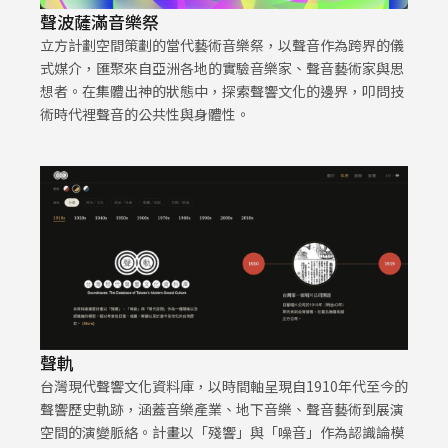
聲波薩滿音樂祭
立方計劃空間策劃的當代藝術音樂祭，以聲音作為跨界的儀
式媒介，匯聚來自亞洲各地的實驗音樂家、聲音藝術家與思
想者。在集體出神的狀態中，探索聲響文化的邊界，叩問技
術時代裡聲音的公共性與身體性。
聲軌
台灣現代聲響文化資料庫，以時間軸呈現自1910年代至今的
聲響歷史軌跡，涵蓋音樂產業、地下音樂、聲音藝術到展演
空間的演變脈絡。計畫以「殘響」與「噪音」作為認識論模