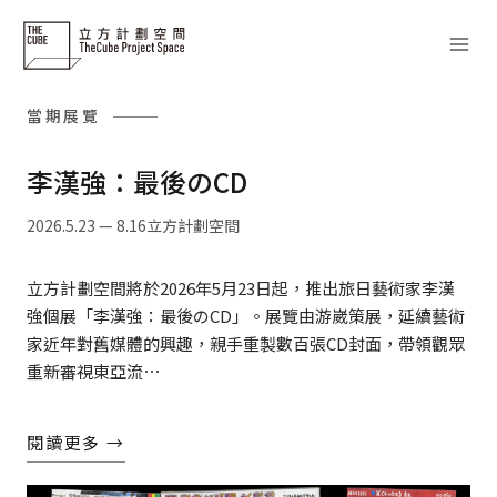
Skip
to
content
當期展覽
李漢強：最後のCD
2026.5.23 — 8.16
立方計劃空間
立方計劃空間將於2026年5月23日起，推出旅日藝術家李漢
強個展「李漢強：最後のCD」。展覽由游崴策展，延續藝術
家近年對舊媒體的興趣，親手重製數百張CD封面，帶領觀眾
重新審視東亞流⋯
閱讀更多 →
閱讀全文 →