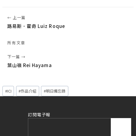
← 上一篇
路易斯．霍奇 Luiz Roque
所有文章
下一篇 →
葉山嶺 Rei Hayama
Post
#
ICI
#
作品介紹
#
明日備忘錄
Tags:
訂閱電子報