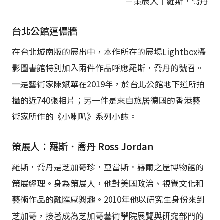
－策展人｜羅斯．喬丹
台北公館連儂牆
在台北城南版的展出中，本作所在的展場Lightbox攝
影圖書館特別加入兩件作品呼應羅斯．喬丹的號召。
一是藝術家陳斌華在2019年，於台北公館地下道所拍
攝的近740張相片；另一件是來自旅居德國的香港藝
術家所作的《小喇叭》系列小誌。
策展人：羅斯．喬丹 Ross Jordan
羅斯．喬丹是芝加哥珍．亞當斯．赫爾之屋博物館的
策展經理。身為策展人，他對美國政治、視覺文化和
藝術作品的融匯感興趣。2010年他以研究生身份來到
芝加哥，接著成為芝加哥藝術學院展覽與研究部門的