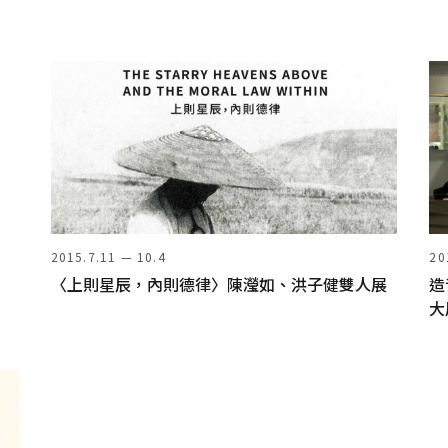
2015.7.11 — 10.4
20
〈上則星辰，內則德律〉陳瀅如、洪子健雙人展
造
大