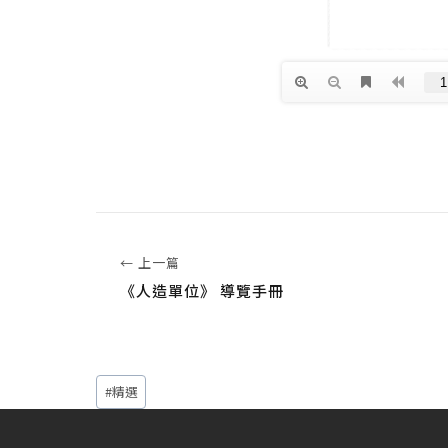
← 上一篇
《人造單位》 導覽手冊
Post
#
精選
Tags: