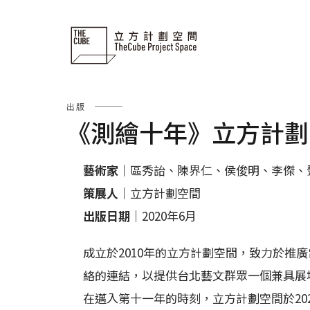
Skip
to
content
出版
《測繪十年》立方計劃
藝術家
｜區秀詒、陳界仁、侯俊明、李傑、鄧兆旻
策展人
｜立方計劃空間
出版日期
｜2020年6月
成立於2010年的立方計劃空間，致力於推
絡的連結，以提供台北藝文群眾一個兼具展
在邁入第十一年的時刻，立方計劃空間於202