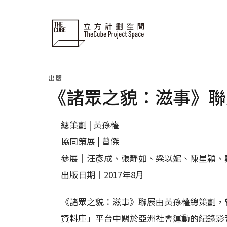
Skip
to
content
出版
《諸眾之貌：滋事》聯
總策劃 | 黃孫權
協同策展 | 曾傑
參展｜汪彥成、張靜如、梁以妮、陳星穎、
出版日期｜2017年8月
《諸眾之貌：滋事》聯展由黃孫權總策劃，
資料庫
」平台中關於亞洲社會運動的紀錄影