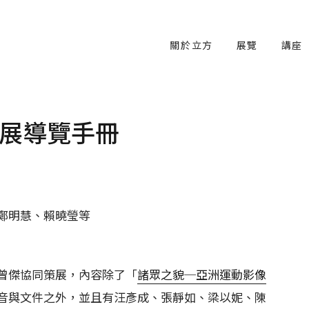
關於立方
展覽
講座
展導覽手冊
鄭明慧、賴曉瑩等
曾傑協同策展，內容除了「
諸眾之貌─亞洲運動影像
音與文件之外，並且有汪彥成、張靜如、梁以妮、陳