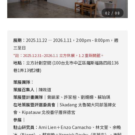
03
/
08
展期
：2025.11.22 — 2026.1.11，2:00pm - 8:00pm，週
三至日
*註：2025.12.31–2026.1.1 立方休展，1.2 重新開館。
地點
：立方計劃空間 (100台北市中正區羅斯福路四段136
巷1弄13號2樓)
策展團隊
：
策展召集人｜
陳政道
策展暨計畫團隊｜
曾韻潔、許家榕、劉姍姍、蘇珀琪
在地策展暨評選委員會｜
Skadang 太魯閣大同部落婦女
會、Kipatauw 北投番仔厝保德宮
參展｜
駐山研究員：
Ami Lien＋Enzo Camacho、林文萱、余曉
冰（Biang）、蔡宛璇＋Yannick Dauby（澎葉生）、謝茹