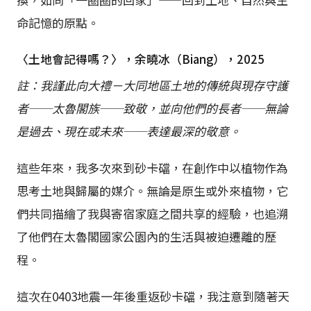
命記憶的原點。
〈土地會記得嗎？〉，余曉冰（Biang），2025
註：我謹此向大禮－大同地區土地的傳統與現存守護
者──太魯閣族──致敬，並向他們的長者──無論
是過去、現在或未來──表達最深的敬意。
這些年來，我多次來到砂卡礑，在創作中以植物作為
思考土地與歸屬的媒介。無論是原生或外來植物，它
們共同描繪了我與寄宿家庭之間共享的經驗，也追溯
了他們在太魯閣國家公園內的生活與被迫遷離的歷
程。
這次在0403地震一年後重返砂卡礑，我注意到隨著天