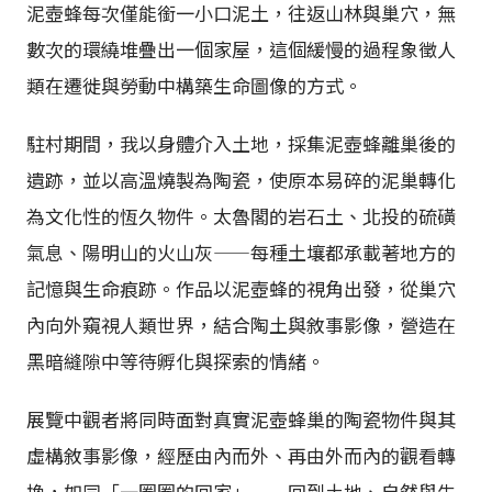
泥壺蜂每次僅能銜一小口泥土，往返山林與巢穴，無
數次的環繞堆疊出一個家屋，這個緩慢的過程象徵人
類在遷徙與勞動中構築生命圖像的方式。
駐村期間，我以身體介入土地，採集泥壺蜂離巢後的
遺跡，並以高溫燒製為陶瓷，使原本易碎的泥巢轉化
為文化性的恆久物件。太魯閣的岩石土、北投的硫磺
氣息、陽明山的火山灰——每種土壤都承載著地方的
記憶與生命痕跡。作品以泥壺蜂的視角出發，從巢穴
內向外窺視人類世界，結合陶土與敘事影像，營造在
黑暗縫隙中等待孵化與探索的情緒。
展覽中觀者將同時面對真實泥壺蜂巢的陶瓷物件與其
虛構敘事影像，經歷由內而外、再由外而內的觀看轉
換，如同「一圈圈的回家」——回到土地、自然與生