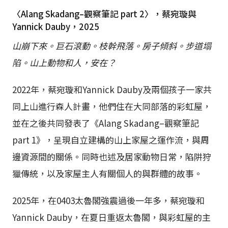
〈Alang Skadang–觀察筆記 part 2〉，蔡宛璇與
Yannick Dauby，2025
山崩下來。巨石滾動。枝幹飛落。房子傾斜。步道塌
陷。山上動物和人，安在？
2022年，蔡宛璇和Yannick Dauby及兩個孩⼦⼀家共
同上山進⾏森⼈計畫，他們住在⼤同部落的彩虹屋，
並在之後共同發表了《Alang Skadang–觀察筆記
part 1》，呈現⾃⽴建構的山上家屋之運作流，與周
邊資源間的關係。同時也述及居家動物⽇常，陷阱狩
獵傳統，以及家屋主⼈有關個⼈的與群體的故事。
2025年，在0403太魯閣強震過後⼀年多，蔡宛璇和
Yannick Dauby，在夏⽇重返太魯閣，與彩虹屋的主