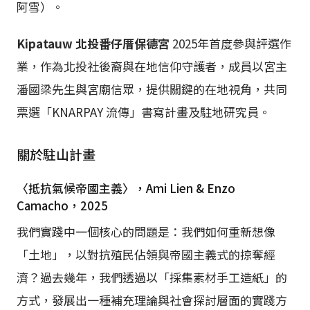
阿雪）。
Kipatauw 北投
番仔厝
保德宮
2025年首度參與評選作
業，作為北投社後裔與在地信仰守護者，成員以宮主
潘國梁先生與宮廟信眾，提供關鍵的在地視角，共同
票選「KNARPAY 流傳」書寫計畫及駐地研究員。
關於駐山計畫
〈抵抗氣候帝國主義〉，Ami Lien & Enzo
Camacho，2025
我們實踐中一個核心的問題是：我們如何重新想像
「土地」，以對抗殖民佔領與帝國主義式的掠奪經
濟？過去幾年，我們透過以「採集素材手工造紙」的
方式，發展出一種補充理論與社會探討層面的實踐方