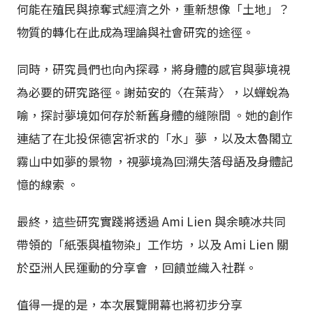
何能在殖民與掠奪式經濟之外，重新想像「土地」？
物質的轉化在此成為理論與社會研究的途徑。
同時，研究員們也向內探尋，將身體的感官與夢境視
為必要的研究路徑。謝茹安的〈在葉背〉，以蟬蛻為
喻，探討夢境如何存於新舊身體的縫隙間 。她的創作
連結了在北投保德宮祈求的「水」夢 ，以及太魯閣立
霧山中如夢的景物 ，視夢境為回溯失落母語及身體記
憶的線索 。
最終，這些研究實踐將透過 Ami Lien 與余曉冰共同
帶領的「紙張與植物染」工作坊 ，以及 Ami Lien 關
於亞洲人民運動的分享會 ，回饋並織入社群。
值得一提的是，本次展覽開幕也將初步分享