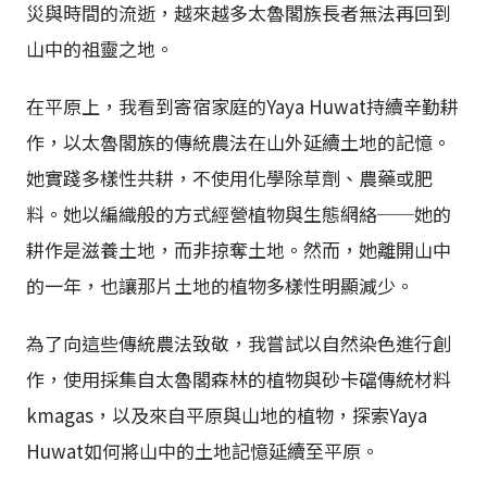
災與時間的流逝，越來越多太魯閣族長者無法再回到
山中的祖靈之地。
在平原上，我看到寄宿家庭的Yaya Huwat持續辛勤耕
作，以太魯閣族的傳統農法在山外延續土地的記憶。
她實踐多樣性共耕，不使用化學除草劑、農藥或肥
料。她以編織般的方式經營植物與生態網絡──她的
耕作是滋養土地，而非掠奪土地。然而，她離開山中
的一年，也讓那片土地的植物多樣性明顯減少。
為了向這些傳統農法致敬，我嘗試以自然染色進行創
作，使用採集自太魯閣森林的植物與砂卡礑傳統材料
kmagas，以及來自平原與山地的植物，探索Yaya
Huwat如何將山中的土地記憶延續至平原。