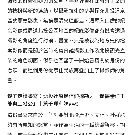
強烈的好奇和參與的渴望，書寫計畫在此時有了岔開
的枝枒與新的連結，以攝影技術的參與探究北投溫泉
區的歷史影像，無論是溫泉區飯店、湯屋入口處的紀
念影像或周遭北投公園地區的紀錄影像都有機會透過
攝影的角度進行討論，畫面不只是被視為地方史的檔
案影像而是關於當時的寫真館攝影工作及北投觀光產
業的角色切面，似乎也回望了一開始書寫關於身份的
念頭，而這個身份從原住民族再疊加上了攝影師的角
色。
親子走讀書寫：北投社原民信仰探勘之「保德番仔王
爺與土地公」｜黃千珮和陳非易
這份書寫來自於一個想要對北投歷史、文化、社群能
夠有所感知的想望，並作為生活的一種總體觀察。期
待完成一份研究與生活並進、在個人投入於北投在地