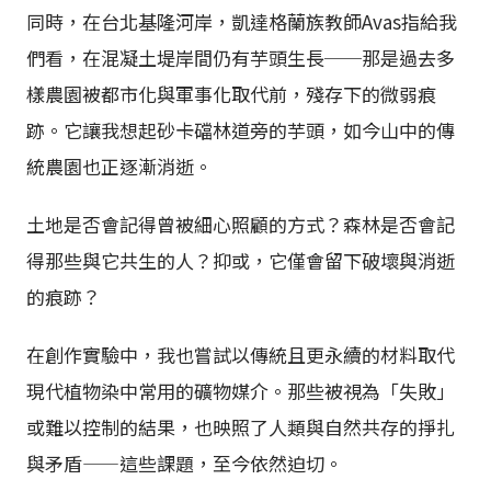
同時，在台北基隆河岸，凱達格蘭族教師Avas指給我
們看，在混凝土堤岸間仍有芋頭生長──那是過去多
樣農園被都市化與軍事化取代前，殘存下的微弱痕
跡。它讓我想起砂卡礑林道旁的芋頭，如今山中的傳
統農園也正逐漸消逝。
土地是否會記得曾被細心照顧的方式？森林是否會記
得那些與它共生的人？抑或，它僅會留下破壞與消逝
的痕跡？
在創作實驗中，我也嘗試以傳統且更永續的材料取代
現代植物染中常用的礦物媒介。那些被視為「失敗」
或難以控制的結果，也映照了人類與自然共存的掙扎
與矛盾——這些課題，至今依然迫切。