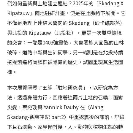
們如何重新與土地建立連結？2025年的「Skadang X
Kipatauw」兩地駐研計畫，便是在此脈絡下展開。它
不僅是地理上連結太魯閣的 Skadang（砂卡礑部落）
與北投的 Kipatauw（北投社），更是一次雙重情境
的交會：一端是0403強震後，太魯閣族人面臨的山林
破碎、道路中斷與生計衝擊；另一端則是在北投持續
挖掘凱達格蘭族群被隱藏的歷史，試圖重現其生活圖
樣。
本次展覽匯聚了五組「駐地研究員」，以研究為方
法，透過身體力行，回應著這兩片土地的召喚。面對
災變，蔡宛璇與 Yannick Dauby 在〈Alang
Skadang-觀察筆記 part2〉中重返震後的部落，記錄
下巨石滾動、家屋傾斜後，人、動物與植物生態的轉