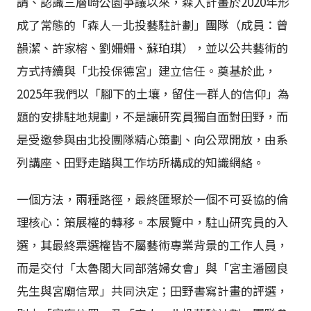
請、認識三層崎公園爭議以來，森人計畫於2020年形
成了常態的「森人—北投藝駐計劃」團隊（成員：曾
韻潔、許家榕、劉姍姍、蘇珀琪），並以公共藝術的
方式持續與「北投保德宮」建立信任。奠基於此，
2025年我們以「腳下的土壤，留住一群人的信仰」為
題的安排駐地規劃，不是讓研究員獨自面對田野，而
是受邀參與由北投團隊精心策劃、向公眾開放，由系
列講座、田野走踏與工作坊所構成的知識網絡。
一個方法，兩種路徑，最終匯聚於一個不可妥協的倫
理核心：策展權的轉移。本展覽中，駐山研究員的入
選，其最終票選權皆不屬藝術專業背景的工作人員，
而是交付「太魯閣大同部落婦女會」與「宮主潘國良
先生與宮廟信眾」共同決定；田野書寫計畫的評選，