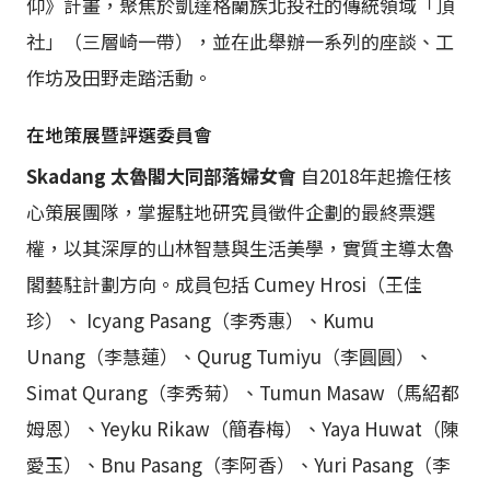
仰》計畫，聚焦於凱達格蘭族北投社的傳統領域「頂
社」（三層崎一帶），並在此舉辦一系列的座談、工
作坊及田野走踏活動。
在地策展暨評選委員會
Skadang 太魯閣大同部落婦女會
自2018年起擔任核
心策展團隊，掌握駐地研究員徵件企劃的最終票選
權，以其深厚的山林智慧與生活美學，實質主導太魯
閣藝駐計劃方向。成員包括 Cumey Hrosi（王佳
珍）、 Icyang Pasang（李秀惠）、Kumu
Unang（李慧蓮）、Qurug Tumiyu（李圓圓）、
Simat Qurang（李秀菊）、Tumun Masaw（馬紹都
姆恩）、Yeyku Rikaw（簡春梅）、Yaya Huwat（陳
愛玉）、Bnu Pasang（李阿香）、Yuri Pasang（李