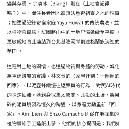
變與存續 。余曉冰（Biang）則在〈土地會記得
嗎？〉中，關注長者因地震無法重返祖靈之地的現實
；她透過記錄寄宿家庭 Yaya Huwat 的傳統農法，並
以植物染實驗，試圖將山中的土地記憶延續至平原 ，
更敏銳地將此連結到台北基隆河岸凱達格蘭族消逝的
芋田 。
這種對土地的關懷，也透過物質與身體的勞動，轉化
為重建歸屬的實踐。林文萱的〈家屋計劃：一圈圈的
回家〉，以泥壺蜂緩慢往返築巢的行為 ，對照AI時代
的快速抽離。她親身採集太魯閣、北投的土壤，將易
碎的泥巢燒製為恆久的陶瓷 ，以身體勞動重新「回
家」。Ami Lien 與 Enzo Camacho 則從在地採集的
植物纖維手工造紙出發 ，他們的核心提問是：我們如