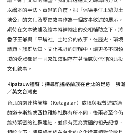
以繪本的手法、童趣的角度，把「保德番仔王爺與土
地公」的文化及歷史故事作為一個故事敘述的展示。
期待在文本敘述及繪本轉譯輸出的交相輔助之下，將
番仔王爺與「平埔社」土地公的故事，在歷史、環境
議題、族群認知、文化視野的理解中，讓更多不同領
域的受眾都是一同感知這個存在著情感與信仰的北投
文化敘事。
Kipatauw迴聲：探尋凱達格蘭族在台北的足跡｜張瀚
／英文台灣史
台北的凱達格蘭族（Ketagalan）處境與我曾造訪過
的道卡斯族或西拉雅族社群有所不同。後兩者至今仍
維持緊密的社群連結，並保有更為實體的祖先記憶。
相較之下，凱達格蘭族在台北的文化遺產相對分散且