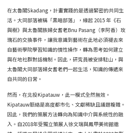
在太魯閣Skadang，計畫實踐的是透過緊密的共同生
活。大同部落被稱「黑暗部落」，緣起 2015 年《石
與樹》與太魯閣族婦女耆老Bnu Pasang（李阿香）玫
瑰石的交換事件，讓我意識到藝術在此地必須褪去來
自藝術學院學習知識的慣性操作，轉為思考如何建立
與在地社群對話機制。因此，研究員被安排駐山，與
太魯閣大同部落婦女耆老們一起生活，知識的傳遞來
自共同的日常。
然而，在北投Kipatauw，此一模式全然無效。
Kipatauw脈絡是高度都市化、文獻稀缺且議題複雜。
因此，我們的策展方法轉向為知識中介與系統性的融
入。自2018年受獨立策展人徐文瑞與鳳甲美術館邀