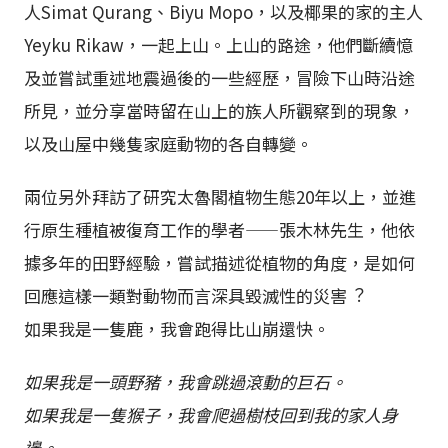
⼈Simat Qurang、Biyu Mopo，以及椰果的家的主⼈
Yeyku Rikaw，⼀起上山。上山的路途，他們斷續憶
及並嘗試重述地震過後的⼀些經歷，冒險下山時沿途
所⾒，並分享當時留在山上的族⼈所觀察到的現象，
以及山屋中幾隻家庭動物的各⾃轉變。
兩位另外拜訪了研究太魯閣植物⽣態20年以上，並進
⾏原⽣種植被復育⼯作的學者——張⽊林先⽣，他依
據多年的⽥野經驗，嘗試描述從植物的角度，是如何
回應這樣⼀類對動物⽽⾔深具毀滅性的災害︖
如果我是一隻鹿，我會跑得比山崩還快。
如果我是一頭野豬，我會跳過滾動的巨石。
如果我是一隻猴子，我會爬過樹枝回到我的家人身
邊。