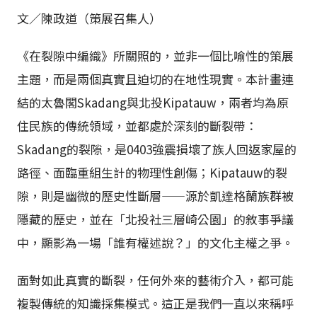
文／陳政道（策展召集人）
《在裂隙中編織》所關照的，並非一個比喻性的策展
主題，而是兩個真實且迫切的在地性現實。本計畫連
結的太魯閣Skadang與北投Kipatauw，兩者均為原
住民族的傳統領域，並都處於深刻的斷裂帶：
Skadang的裂隙，是0403強震損壞了族人回返家屋的
路徑、面臨重組生計的物理性創傷；Kipatauw的裂
隙，則是幽微的歷史性斷層——源於凱達格蘭族群被
隱藏的歷史，並在「北投社三層崎公園」的敘事爭議
中，顯影為一場「誰有權述說？」的文化主權之爭。
面對如此真實的斷裂，任何外來的藝術介入，都可能
複製傳統的知識採集模式。這正是我們一直以來稱呼