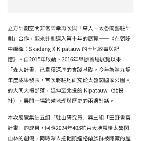
立方計劃空間非常榮幸再次與「森人－太魯閣藝駐計
劃」合作，迎來計劃邁入第十年的展覽——《在裂隙
中編織：Skadang X Kipatauw 的土地敘事與記
憶》。自2015年啟動、2016年舉辦首場展覽以來，
「森人計畫」已累積深厚的實踐基礎。今年為第九場
年度成果發表，首次將駐地研究從太魯閣國家公園內
的大同大禮部落，延伸至北投的 Kipatauw（北投
社），展開一場跨越地理與歷史的兩邊對話。
本次展覽集結五組「駐山研究員」與三組「田野書寫
計畫」的成果，回應2024年403花東大地震後太魯閣
山林的創傷，同時深入挖掘凱達格蘭族群被隱藏的歷