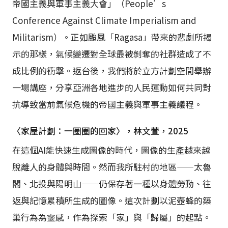
帝國主義與軍事主義大會」（People’s
Conference Against Climate Imperialism and
Militarism）。正如颱風「Ragasa」帶來的悲劇所揭
示的那樣，氣候變遷對全球最被剝奪的社群造成了不
成比例的衝擊。返台後，我們將於立方計劃空間舉辦
一場講座，分享亞洲各地進步的人民運動如何共同對
抗導致當前氣候危機的帝國主義與軍事主義議程。
〈家屋計劃：一圈圈的回家〉，林文萱，2025
在這個AI能快速生成圖像的時代，圖像的生產越來越
脫離人的身體與時間。然而我所駐村的地區——太魯
閣、北投與陽明山——仍保存著一種以身體勞動、往
返與記憶累積所生成的圖像。這次計劃以泥壺蜂的築
巢行為為靈感，作為探索「家」與「歸屬」的起點。