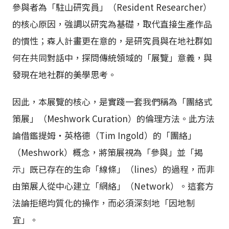
參與者為「駐山研究員」（Resident Researcher）
的核心原因，強調以研究為基礎，取代直接生產作品
的慣性；森人計畫更在意的，是研究員與在地社群如
何在共同對話中，探問傳統領域的「展覽」意義，與
發現在地社群的美學思考。
因此，本展覽的核心，是實踐一套我們稱為「團絡式
策展」（Meshwork Curation）的倫理方法。此方法
論借鑑提姆・英格德（Tim Ingold）的「團絡」
（Meshwork）概念，將策展視為「參與」並「揭
示」既已存在的生命「線條」（lines）的過程，而非
由策展人從中心建立「網絡」（Network）。這套方
法論拒絕均質化的操作，而必須深刻地「因地制
宜」。