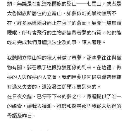
頭。無論是在凱達格蘭族的聖山──七星山，或者是
太魯閣族所居住的立霧山，如夢似幻的景物無所不
在。許多昆蟲隱身靜止在葉子的背面，展開一場集體
睡眠，所有會飛行的生物都攜帶著夢的特質，牠們能
輕易完成我們身體無法企及的事，讓人著迷。
我聽聞立霧山裡的獵人若做了春夢，那些夢往往與獵
物有關，夢召喚了這段狩獵關係的到來。在這裡，做
夢的人與解夢的人交會，我們用夢境回憶身體曾經擁
有過又失去的，還沒發生卻預示要到來的。
在日夜交錯、已停不下來的夢之中，身體提供了唯一
的線索，讓我去猜測、推敲和探尋那些我從未認得的
母語及昨日。