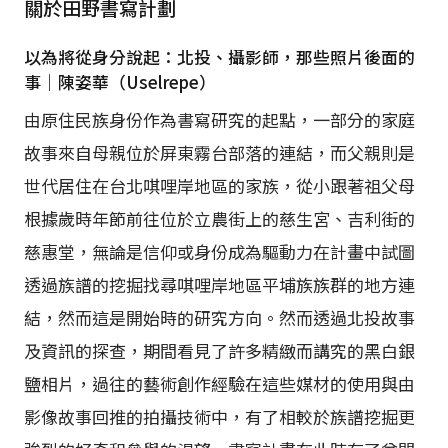
關於田野書寫計劃
以為將從身分說起：北投、攝影師，那些照片後面的
事｜陳姿華（Uselrepe）
由原住民族身份作為書寫研究的起點，一部分的家庭
故事來自母親位於屏東霧台部落的連結，而父親則是
世代居住在台北唭哩岸地區的家族，從小跟著祖父母
根據歲時年節前往位於立農街上的慈生宮、吉利街的
慈惠堂，無論是信仰或身份成為驅動力在計畫中試圖
透過族譜的挖掘找尋唭哩岸地區平埔族族群的地方連
結，然而這是開始時的研究方向。然而透過北投故事
及資訊的探查，期間看見了許多精緻而講究的黑白銀
鹽相片，過往的藝術創作經驗在這些媒材的使用與由
影像故事回推的拍攝技術中，有了相較於族譜挖掘更