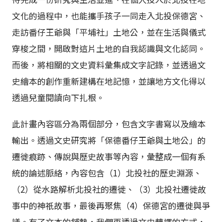
文化的過程中，也能攜手孩子一同走入北投保德宮、
走訪番仔王爺與「平埔社」土地公，並在生活與儀式
穿梭之間，開啟對這片土地的自我認識與文化認同。
而後，將相關的文史資料彙集成文字記錄，並透過文
史繪本的創作重新建構在地記憶，並讓地方文化得以
透過兒童閱讀向下扎根。
此計畫內容區分為兩個部分，包含文字書寫以及繪本
輸出。透過文史研究將「保德番仔王爺與土地公」的
遷徙痕跡、傳說與歷史故事等內容，彙整成一個有系
統的論述脈絡，內容包含（1）北投社的歷史淵源、
（2）從水路解析北投社的遷徙、（3）北投社遷徙故
事中的神祇故事，最後再聚焦（4）保德宮的遷徙與爭
議。有了文本的鋪墊，我們再透過文史轉譯的方式，