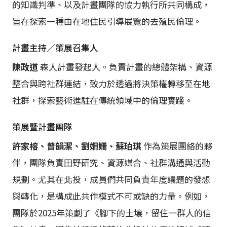
的知識判準、以及計畫團隊的協力執行所共同構成，
旨在探索一種由在地住民引導展覽的去殖民倫理。
計畫主持／策展召集人
陳政道
森人計畫發起人。負責計畫的總體架構、資源
整合與跨社群連結，致力於透過將決策權轉移至在地
社群，探索藝術進駐在傳統領域中的倫理實踐。
策展暨計畫團隊
許家榕、曾韻潔、劉姍姍、蘇珀琪
作為策展團絡的夥
伴，團隊負責田野研究、資源媒合、社群溝通與活動
規劃。尤其在北投，成員們共同負責年度議題的發想
與轉化，是構成此共作模式不可或缺的力量。例如，
團隊於2025年策劃了《腳下的土壤，留住一群人的信