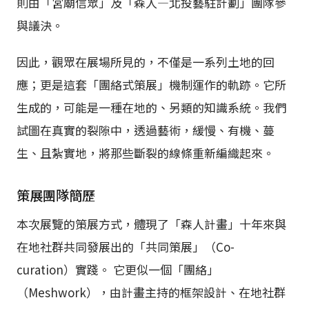
則由「宮廟信眾」及「森人—北投藝駐計劃」團隊參
與議決。
因此，觀眾在展場所見的，不僅是一系列土地的回
應；更是這套「團絡式策展」機制運作的軌跡。它所
生成的，可能是一種在地的、另類的知識系統。我們
試圖在真實的裂隙中，透過藝術，緩慢、有機、蔓
生、且紮實地，將那些斷裂的線條重新編織起來。
策展團隊簡歷
本次展覽的策展方式，體現了「森人計畫」十年來與
在地社群共同發展出的「共同策展」（Co-
curation）實踐。 它更似一個「團絡」
（Meshwork），由計畫主持的框架設計、在地社群