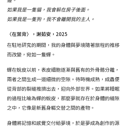
如果我是一隻貓，我會躲在房子後面。
如果我是一隻狗，我不會離開我的主人。
〈在葉背〉，謝茹安，2025
在駐地研究的期間，我的身體與夢境隨著旅程的推移
而改變，宛如一隻蟬。
蟬在蛻皮以前，表皮細胞逐漸與舊有的外骨骼分離，
兩者之間生成一道細微的空隙。待時機成熟，成蟲便
從背部的裂縫推擠出去，迎向外部世界。如果將睡眠
的過程比喻為蟬的蛻皮，那麼夢就存在於身體的縫隙
之中，它像是新舊身軀交替之間的產物。
身體將記憶和感覺交付給夢境，於是夢成為創作的源