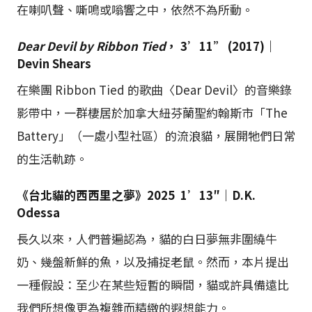
在喇叭聲、嘶鳴或嗡響之中，依然不為所動。
Dear Devil by Ribbon Tied
， 3’11” (2017)｜
Devin Shears
在樂團 Ribbon Tied 的歌曲〈Dear Devil〉的音樂錄
影帶中，一群棲居於加拿大紐芬蘭聖約翰斯市「The
Battery」（一處小型社區）的流浪貓，展開牠們日常
的生活軌跡。
《台北貓的西西里之夢》2025 1’13″｜D.K.
Odessa
長久以來，人們普遍認為，貓的白日夢無非圍繞牛
奶、幾盤新鮮的魚，以及捕捉老鼠。然而，本片提出
一種假設：至少在某些短暫的瞬間，貓或許具備遠比
我們所想像更為複雜而精緻的遐想能力。