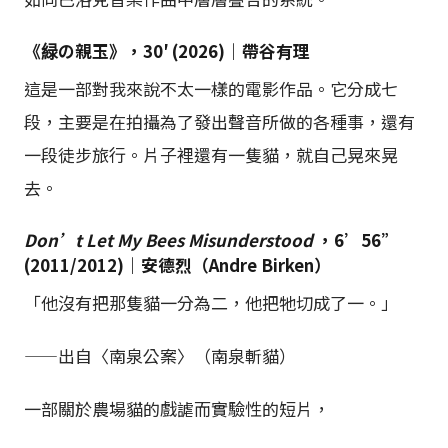
《緑の親玉》，30′ (2026)｜帶谷有理
這是一部對我來說不太一樣的電影作品。它分成七
段，主要是在拍攝為了發出聲音所做的各種事，還有
一段徒步旅行。片子裡還有一隻貓，就自己晃來晃
去。
Don’t Let My Bees Misunderstood
，6’56”
(2011/2012)｜安德烈（Andre Birken）
「他沒有把那隻貓一分為二，他把牠切成了一。」
——出自〈南泉公案〉（南泉斬貓）
一部關於農場貓的戲謔而實驗性的短片，