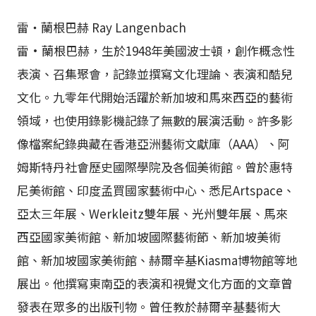
雷・蘭根巴赫 Ray Langenbach
雷·蘭根巴赫，生於1948年美國波士頓，創作概念性
表演、召集聚會，記錄並撰寫文化理論、表演和酷兒
文化。九零年代開始活躍於新加坡和馬來西亞的藝術
領域，也使用錄影機記錄了無數的展演活動。許多影
像檔案紀錄典藏在香港亞洲藝術文獻庫（AAA）、阿
姆斯特丹社會歷史國際學院及各個美術館。曾於惠特
尼美術館、印度孟買國家藝術中心、悉尼Artspace、
亞太三年展、Werkleitz雙年展、光州雙年展、馬來
西亞國家美術館、新加坡國際藝術節、新加坡美術
館、新加坡國家美術館、赫爾辛基Kiasma博物館等地
展出。他撰寫東南亞的表演和視覺文化方面的文章曾
發表在眾多的出版刊物。曾任教於赫爾辛基藝術大