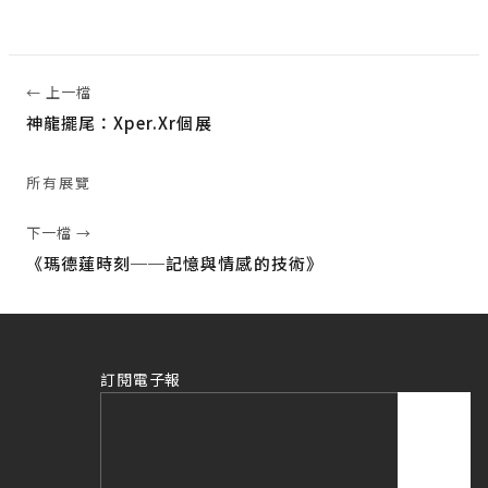
← 上一檔
神龍擺尾：Xper.Xr個展
所有展覽
下一檔 →
《瑪德蓮時刻──記憶與情感的技術》
訂閱電子報