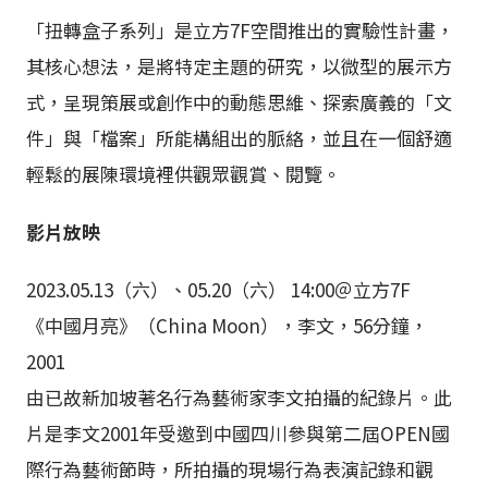
「扭轉盒子系列」是立方7F空間推出的實驗性計畫，
其核心想法，是將特定主題的研究，以微型的展示方
式，呈現策展或創作中的動態思維、探索廣義的「文
件」與「檔案」所能構組出的脈絡，並且在一個舒適
輕鬆的展陳環境裡供觀眾觀賞、閱覽。
影片放映
2023.05.13（六）、05.20（六） 14:00＠立方7F
《中國月亮》（China Moon），李文，56分鐘，
2001
由已故新加坡著名行為藝術家李文拍攝的紀錄片。此
片是李文2001年受邀到中國四川參與第二屆OPEN國
際行為藝術節時，所拍攝的現場行為表演記錄和觀