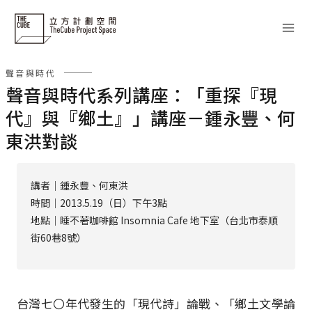
Skip
to
content
聲音與時代
聲音與時代系列講座：「重探『現
代』與『鄉土』」講座－鍾永豐、何
東洪對談
講者｜鍾永豐、何東洪
時間｜2013.5.19（日）下午3點
地點｜睡不著咖啡館 Insomnia Cafe 地下室（台北市泰順
街60巷8號）
台灣七〇年代發生的「現代詩」論戰、「鄉土文學論