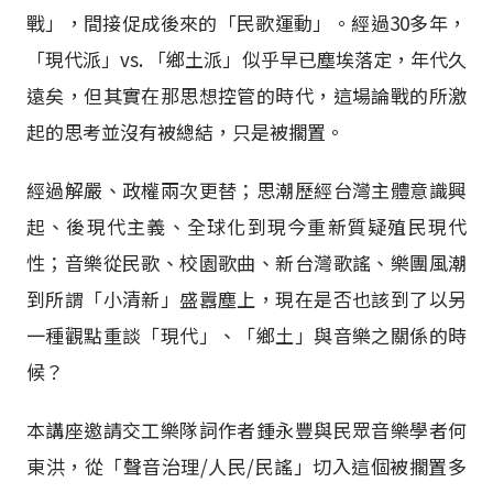
戰」，間接促成後來的「民歌運動」。經過30多年，
「現代派」vs. 「鄉土派」似乎早已塵埃落定，年代久
遠矣，但其實在那思想控管的時代，這場論戰的所激
起的思考並沒有被總結，只是被擱置。
經過解嚴、政權兩次更替；思潮歷經台灣主體意識興
起、後現代主義、全球化到現今重新質疑殖民現代
性；音樂從民歌、校園歌曲、新台灣歌謠、樂團風潮
到所謂「小清新」盛囂塵上，現在是否也該到了以另
一種觀點重談「現代」、「鄉土」與音樂之關係的時
候？
本講座邀請交工樂隊詞作者鍾永豐與民眾音樂學者何
東洪，從「聲音治理/人民/民謠」切入這個被擱置多