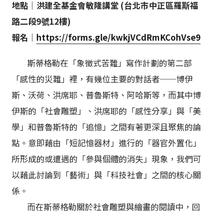
地點｜洪建全基金會敏隆講堂 (台北市中正區羅斯福
路二段9號12樓)
報名｜
https://forms.gle/kwkjVCdRmKCohVse9
斯蒂格勒在「象徵式苦難」寫作計劃的第二部
「感性的災難」裡，有幾位主要的對話者──博伊
斯、沃荷、洪席耶、普魯斯特、阿哈斯等，而其中博
伊斯的「社會雕塑」、洪席耶的「感性分享」與「美
學」和普魯斯特的「追憶」之間有著更深且聚焦的論
點。意即藉由「短記憶器材」進行的「器官外置化」
所形成的或遭遇的「參與個體的消失」現象，我們可
以藉此討論到「藝術」與「科技社會」之間的核心關
係。
而在斯蒂格勒關於社會雕塑與繪畫的閱讀中，回