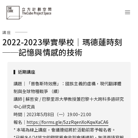
Skip
to
content
講座
2022-2023學實學校｜瑪德蓮時刻
──記憶與情感的技術
▍
近期講座
講題｜「普魯斯特效應」：國族主義的虛構，現代翻譯體
制與全球物種戰爭 （續）
講師 | 蘇哲安 / 巴黎里昂大學教授兼巴黎十大跨科多語研究
中心研究員
時間｜2023年5月8日（一）19:00~21:00
報名｜
https://forms.gle/SzzRqenXoKqwXaCA6
* 本場為線上講座，會議連結將於活動前寄予報名者。
*已報名4/24場次的觀眾將會收到會議通知，無須再填寫報