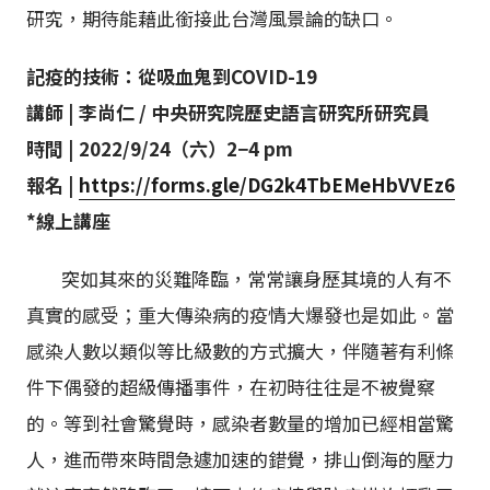
研究，期待能藉此銜接此台灣風景論的缺口。
記疫的技術：從吸血鬼到COVID-19
講師 | 李尚仁 / 中央研究院歷史語言研究所研究員
時間 |
2022/9/24
（六）
2
−
4 pm
報名 |
https://forms.gle/DG2k4TbEMeHbVVEz6
*線上講座
突如其來的災難降臨，常常讓身歷其境的人有不
真實的感受；重大傳染病的疫情大爆發也是如此。當
感染人數以類似等比級數的方式擴大，伴隨著有利條
件下偶發的超級傳播事件，在初時往往是不被覺察
的。等到社會驚覺時，感染者數量的增加已經相當驚
人，進而帶來時間急遽加速的錯覺，排山倒海的壓力