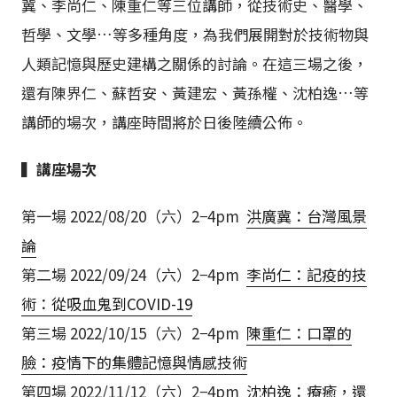
冀、李尚仁、陳重仁等三位講師，從技術史、醫學、
哲學、文學…等多種角度，為我們展開對於技術物與
人類記憶與歷史建構之關係的討論。在這三場之後，
還有陳界仁、蘇哲安、黃建宏、黃孫權、沈柏逸…等
講師的場次，講座時間將於日後陸續公佈。
▍講座場次
第一場 2022/08/20（六）2−4pm
洪廣冀：台灣風景
論
第二場 2022/09/24（六）2−4pm
李尚仁：記疫的技
術：從吸血鬼到COVID-19
第三場 2022/10/15（六）2−4pm
陳重仁：口罩的
臉：疫情下的集體記憶與情感技術
第四場 2022/11/12（六）2−4pm
沈柏逸：療癒，還