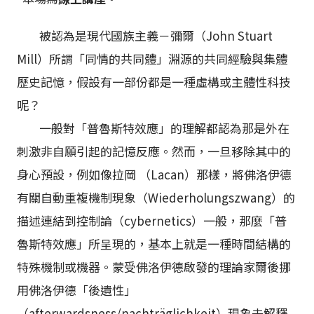
被認為是現代國族主義－彌爾（John Stuart
Mill）所謂「同情的共同體」淵源的共同經驗與集體
歷史記憶，假設有一部份都是一種虛構或主體性科技
呢？
一般對「普魯斯特效應」的理解都認為那是外在
刺激非自願引起的記憶反應。然而，一旦移除其中的
身心預設，例如像拉岡 （Lacan）那樣，將佛洛伊德
有關自動重複機制現象（Wiederholungszwang）的
描述連結到控制論（cybernetics）一般，那麼「普
魯斯特效應」所呈現的，基本上就是一種時間結構的
特殊機制或機器。蒙受佛洛伊德啟發的理論家爾後挪
用佛洛伊德「後遺性」
（afterwardsness/nachträglichkeit）現象去解釋