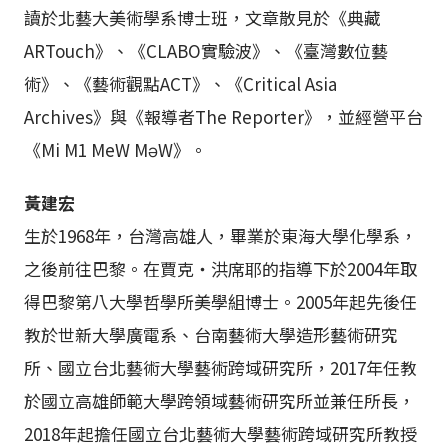
讀於北藝大美術學系博士班，文章散見於《典藏
ARTouch》、《CLABO實驗波》、《臺灣數位藝
術》、《藝術觀點ACT》、《Critical Asia
Archives》與《報導者The Reporter》，並經營平台
《Mi M1 MeW MəW》。
黃建宏
生於1968年，台灣高雄人，畢業於東海大學化學系，
之後前往巴黎。在賈克・洪席耶的指導下於2004年取
得巴黎第八大學哲學所美學組博士。2005年起先後任
教於世新大學廣電系、台南藝術大學造形藝術研究
所、國立台北藝術大學藝術跨域研究所，2017年任教
於國立高雄師範大學跨領域藝術研究所並兼任所長，
2018年起擔任國立台北藝術大學藝術跨域研究所教授