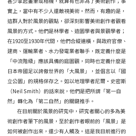
甚少拿起畫筆或相機，就算有也非為了美術創作；事
實上，當中有不少人還敵視美術。然而，有趣的是，
這群人對於風景的觀點，卻深刻影響美術創作者觀看
風景的方式。他們是林學者、造園學者與景觀學者；
在1920至1930年代間，他們合縱連橫，與政府官僚、
建商、運輸業者、水力發電業者聯手，既定義什麼是
「中流階級」應該具備的庭園觀，同時也定義什麼是
日本帝國足以誇傲世界的「大風景」，並倡言以「國
立公園」的規格保存之。如以地理學者尼爾・史密斯
（Neil Smith）的話來說，他們是把所謂「第一自
然」轉化為「第二自然」的關鍵推手。
在目前關於風景的研究中，研究者關心的多為美
術創作者筆下的風景，至於創作者眼前的「風景」是
如何被創作出來，還少有人觸及。這是我目前進行的