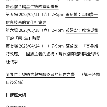
是恐懼？暗黑生態的氛圍體驗
第五場 2023/02/11（六）2−5pm
黃孫權：四個夢—
信息技術的文化社會史
第六場 2023/03/18（六）2-4pm
黃建宏：感性災難
下的「原−生」時間
第七場 2023/04/24（一）7-9pm
蘇哲安：「普魯斯
特效應」—國族主義的虛構，現代翻譯體制與全球物
種戰爭
陳界仁：被遺棄與被驅逐者的無盡之夢
（講座時間
日後公佈）
▍講座大綱