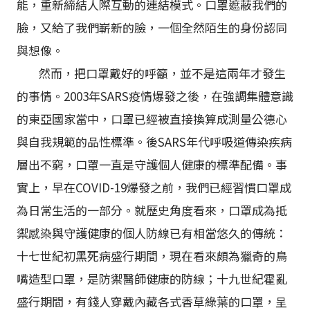
能，重新締結人際互動的連結模式。口罩遮蔽我們的
臉，又給了我們嶄新的臉，一個全然陌生的身份認同
與想像。
然而，把口罩戴好的呼籲，並不是這兩年才發生
的事情。2003年SARS疫情爆發之後，在強調集體意識
的東亞國家當中，口罩已經被直接換算成測量公德心
與自我規範的品性標準。後SARS年代呼吸道傳染疾病
層出不窮，口罩一直是守護個人健康的標準配備。事
實上，早在COVID-19爆發之前，我們已經習慣口罩成
為日常生活的一部分。就歷史角度看來，口罩成為抵
禦感染與守護健康的個人防線已有相當悠久的傳統：
十七世紀初黑死病盛行期間，現在看來頗為獵奇的鳥
嘴造型口罩，是防禦醫師健康的防線；十九世紀霍亂
盛行期間，有錢人穿戴內藏各式香草綠葉的口罩，呈