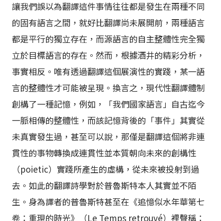
讓我們誤以為翻譯這件事情往往都是發生在兩種不同
的固有語言之間，就好比翻譯尚未展開前，兩種語言
都是平行的獨立存在，而源語言的自主整體性完全獨
立於目標語言的存在。然而，根據酒井的精彩分析，
事實相反。唯有透過翻譯這個展演性的實踐，某一語
言的整體性才可能被呈現。換言之，現代性翻譯體制
創構了一種記憶，例如，「我們國家語言」自古迄今
一脈相傳的整體性，而該記憶背後的「事件」其實從
未真實發生過，甚至可以說，那僅是翻譯這個將非連
貫性的事物轉換成連貫性並本質朝向未來的創構性
（poietic）實踐所產生的虛構，從未來被投射到過
去。如此的翻譯詩學對於普魯斯特本人其實並不陌
生。身為譯者的普魯斯特甚至在《追憶似水年華第七
卷：重現的時光》（Le Temps retrouvé）裡聲稱：