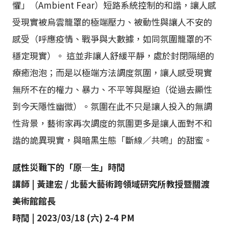
懼」（Ambient Fear）短路系統控制的和諧，讓人感
受現實被烏雲籠罩的極端壓力、被動性與讓人不安的
感受（呼應疫情、戰爭與大數據，如同氛圍籠罩的不
穩定現實）。 這並非讓人舒緩平靜，處於封閉隔絕的
療癒泡泡；而是以極端方法調度氛圍，讓人感受現實
無所不在的權力、暴力、不平等與壓迫（從過去顯性
到今天隱性幽微）。氛圍在此不只是讓人投入的無調
性背景，藝術家再次調度的氛圍更多是讓人面對不和
諧的詭異現實，與暗黑生態「斷線／共鳴」的甜蜜。
感性災難下的「原─生」時間
講師 | 黃建宏 / 北藝大藝術跨領域研究所教授暨關渡
美術館館長
時間 | 2023/03/18 (六) 2-4 PM