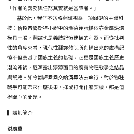
「作者的義務與任務其實就是當譯者。」
基於此，我們不妨將翻譯視為一項關鍵的主體科
技：恰似普魯斯特小說中的瑪德蓮蛋糕依靠金屬烘焙
模具一般，翻譯也是義肢記憶建構的利器。而從批判
性的角度來看，現代性翻譯體制所創構出來的虛構記
憶不但奠基了國族主義的基礎，它更是國族主義歷史
潮流背後，逐漸露出猙獰面目的廣義物種戰爭之結晶
與幫兇。如今翻譯漸漸交給演算法去執行，對於物種
戰爭可能帶來什麼後果，抑或打開什麼契機，都是值
得關心的問題。
▍
講師簡介
洪廣冀