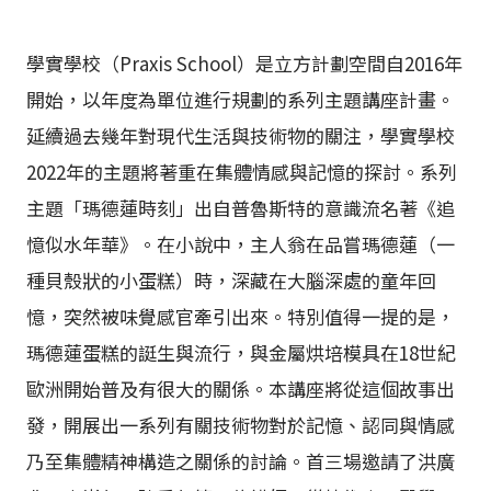
學實學校（Praxis School）是立方計劃空間自2016年
開始，以年度為單位進行規劃的系列主題講座計畫。
延續過去幾年對現代生活與技術物的關注，學實學校
2022年的主題將著重在集體情感與記憶的探討。系列
主題「瑪德蓮時刻」出自普魯斯特的意識流名著《追
憶似水年華》。在小說中，主人翁在品嘗瑪德蓮（一
種貝殼狀的小蛋糕）時，深藏在大腦深處的童年回
憶，突然被味覺感官牽引出來。特別值得一提的是，
瑪德蓮蛋糕的誔生與流行，與金屬烘培模具在18世紀
歐洲開始普及有很大的關係。本講座將從這個故事出
發，開展出一系列有關技術物對於記憶、認同與情感
乃至集體精神構造之關係的討論。首三場邀請了洪廣