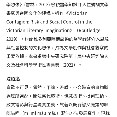
學想像》(書林，2013) 檢視醫學知識介入並規訓文學
書寫與帝國文化的建構。近作《Victorian
Contagion: Risk and Social Control in the
Victorian Literary Imagination》（Routledge，
2019），討論維多利亞時期感染的醫學論述介入風險
與社會控制的文化想像，成為文學創作與社會觀察的
重要依據。本書甫獲中央研究院第十屆中央研究院人
文及社會科學學術性專書獎（2021）。
沈柏逸
喜歡不可見、偶然、弔詭、矛盾、不合時宜的事物勝
過理所當然。關注當代藝術、情感技術、批判理論、
散文電影與行星現實主義，試著以既弱智又嚴肅的咪
咪喵喵（mi mi mâu mâu）混沌方法發展寫作。現就