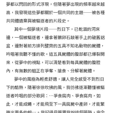
夢都以閃回的形式浮現，但隨著夢出現的頻率越來越
高，我發現這些夢都關於一個共同的主題──被各種
共同體遺棄與被驅逐者的片段史。
其中一個夢境片段──烈日下，已乾涸的河床
邊，一個被驅逐者，邊拿著鵝卵石敲著手上的破舊鋁
盆，邊對著前方排列整齊的五具不知名動物的屍體，
吟唱著我聽不懂的歌。這五具屍體的腹部都已爆裂開
來，從夢中的視點，可以清楚看到每具屍體的腹腔
內，有無數的蛆正在爭奪、搶食、分解著屍體。
夢中的風極為輕柔舒適，讓人完全感受不到烈日
下的酷熱，隨著徐徐吹拂的風，我彷彿逐漸聽懂被驅
逐者吟唱的部分歌詞：…爭食腐肉、爭食腐肉，如
此，才能成蠅，才能飛至下一具腐屍中產卵，才能繁
殖出更多的蛆…。我記得母親跟我說這個夢時，完全