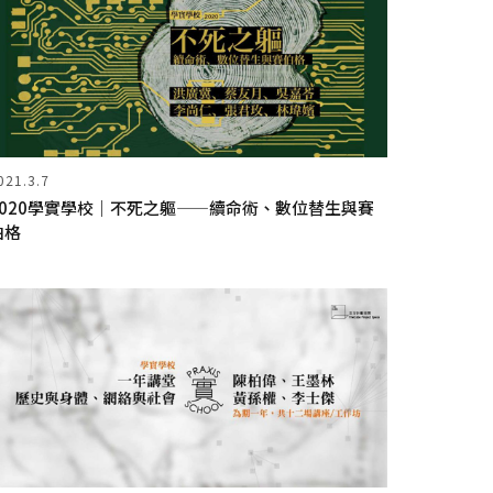
021.3.7
2020學實學校｜不死之軀——續命術、數位替生與賽
伯格