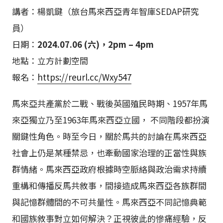
講者：楊凱鍵（旅台馬來西亞青年智庫SEDAP研究
員）
日期：
2024.07.06 (六)，2pm – 4pm
地點：立方計劃空間
報名：
https://reurl.cc/Wxy547
馬來亞共產黨於二戰、戰後英國殖民時期、1957年馬
來亞獨立乃至1963年馬來西亞立國， 不同階段都扮演
關鍵性角色。時至今日，關於馬共的討論在馬來西亞
社會上仍是某種禁忌，也牽動國家治理的正當性與族
群情緒。馬來西亞政府根據時空脈絡與政治需求持續
重構和傳播反馬共敘事，間接造成馬來西亞各族群間
與記憶群體間的不可共量性。馬來西亞不同記憶典範
和國族敘事對立如何解決？正視彼此的慘痛經驗，反