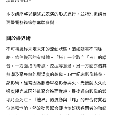
現實出海口。
本次講座將以講述式表演的形式進行，並特別邀請台
灣聲響藝術家徐嘉駿參與。
關於邊界烤
不可視邊界未定未知的流動狀態，猶如隨著不同脈
絡、條件變形的有機體。「烤」一字取自「考」的諧
音，一方面指向考據、挖掘等意涵，另一方面亦借其
熱潮及聚集熱能與溫度的想像。19世紀末影像造像、
顯影術，經常因為膠卷單格影像與火、光接觸太久而
過度曝光或因熱能聚合進而燃燒，最後導向影像的毀
壞乃至死亡。「邊界」的流動與「烤」的聚合特質看
似某種悖論，然流動與聚合卻也恰好透過兩者的動態