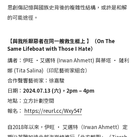
思創傷記憶與國族史背後的複雜性結構，或許是和解
的可能途徑。
【與我所厭惡者在同一艘救生艇上 】（On The
Same Lifeboat with Those I Hate）
講者：伊旺 ‧艾邁特 (Irwan Ahmett) 與蒂塔 ‧ 薩利
娜 (Tita Salina)（印尼藝術家組合）
合作聲響藝術家：徐嘉駿
日期：
2024.07.13 (六)，2pm – 4pm
地點：立方計劃空間
報名：
https://reurl.cc/Wxy547
自2018年以來，伊旺 ‧ 艾邁特（Irwan Ahmett）定
期沿著雅加達北部海岸線進行「北方朝聖」（Ziarah