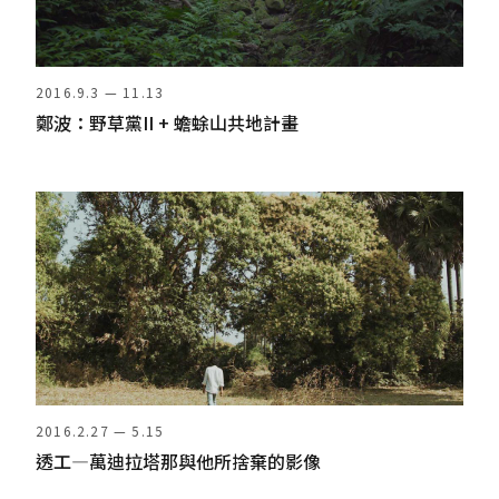
2016.9.3 — 11.13
鄭波：野草黨II + 蟾蜍山共地計畫
2016.2.27 — 5.15
透工—萬迪拉塔那與他所捨棄的影像