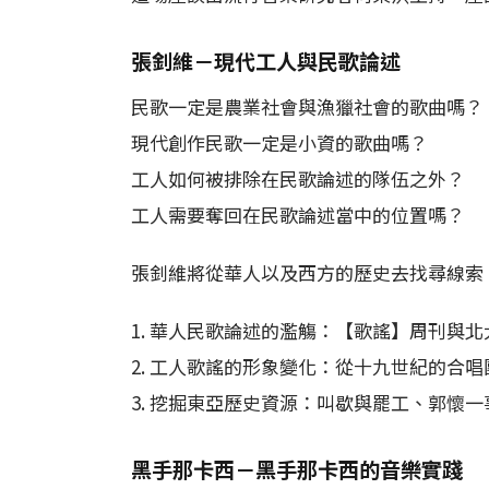
張釗維－現代工人與民歌論述
民歌一定是農業社會與漁獵社會的歌曲嗎？
現代創作民歌一定是小資的歌曲嗎？
工人如何被排除在民歌論述的隊伍之外？
工人需要奪回在民歌論述當中的位置嗎？
張釗維將從華人以及西方的歷史去找尋線索
1. 華人民歌論述的濫觴：【歌謠】周刊與
2. 工人歌謠的形象變化：從十九世紀的合唱團到二十
3. 挖掘東亞歷史資源：叫歇與罷工、郭懷一
黑手那卡西－黑手那卡西的音樂實踐